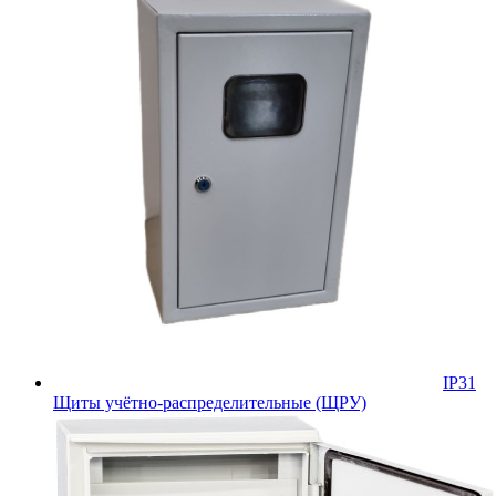
IP31
Щиты учётно-распределительные (ЩРУ)