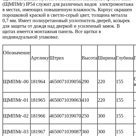
(ЩМПМг) IP54 служит для различных видов электромонтажа
в местах, имеющих повышенную влажность. Корпус окрашен
порошковой краской в светло-серый цвет, толщина металла
0,7 мм. Имеет полиуретановый уплотнитель дверей, козырек
для защиты от дождя над дверкой и усиленный замок. В
щитах имеется монтажная панель. Все щитки в
индивидуальной упаковке.
Обозначение
Артлику
Штрих
Высота
Ширина
Глубина
ЩМПМг-00
181964
4650071039056
290
220
155
ЩМПМг-01
181965
4650071039063
410
220
155
-
ЩМПМг-02
181966
4650071039070
250
300
155
-
ЩМПМг-03
181967
4650071039087
360
300
155
-