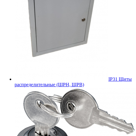
IP31 Щиты
распределительные (ЩРН, ЩРВ)