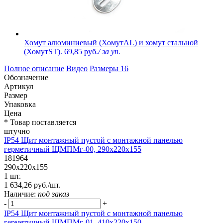
Хомут алюминиевый (ХомутAL) и хомут стальной
(ХомутST).
69,85 руб.
/ за уп.
Полное описание
Видео
Размеры
16
Обозначение
Артикул
Размер
Упаковка
Цена
* Товар поставляется
штучно
IP54 Щит монтажный пустой с монтажной панелью
герметичный ЩМПМг-00, 290х220х155
181964
290х220х155
1 шт.
1 634,26 руб./шт.
Наличие:
под заказ
-
+
IP54 Щит монтажный пустой с монтажной панелью
герметичный ЩМПМг-01, 410х220х150