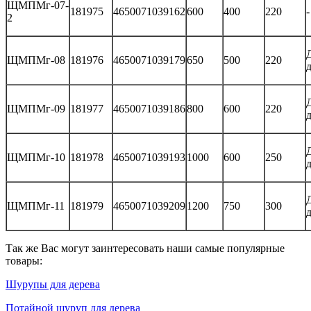
ЩМПМг-07-
181975
4650071039162
600
400
220
-
2
ЩМПМг-08
181976
4650071039179
650
500
220
ЩМПМг-09
181977
4650071039186
800
600
220
ЩМПМг-10
181978
4650071039193
1000
600
250
ЩМПМг-11
181979
4650071039209
1200
750
300
Так же Вас могут заинтересовать наши самые популярные
товары:
Шурупы для дерева
Потайной шуруп для дерева