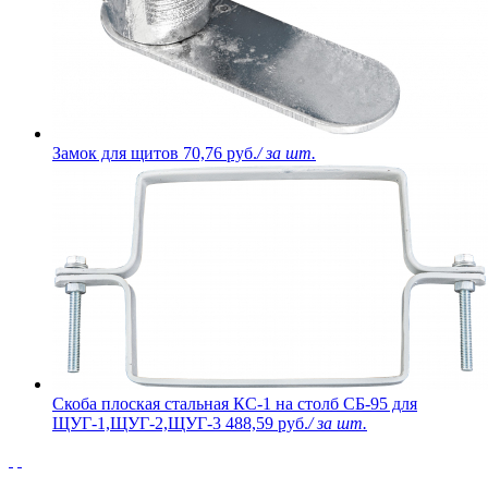
Замок для щитов
70,76 руб.
/ за шт.
Скоба плоская стальная КС-1 на столб СБ-95 для
ЩУГ-1,ЩУГ-2,ЩУГ-3
488,59 руб.
/ за шт.