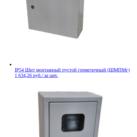
IP54 Щит монтажный пустой герметичный (ЩМПМг)
1 634,26 руб.
/ за шт.