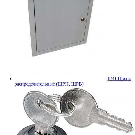
IP31 Щиты
распределительные (ЩРН, ЩРВ)