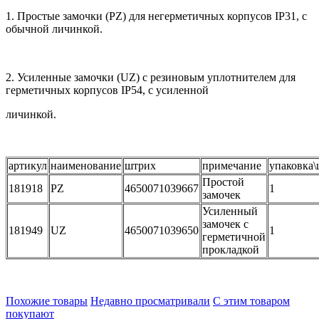
1. Простые замочки (PZ) для негерметичных корпусов IP31, с
обычной личинкой.
2. Усиленные замочки (UZ) с резиновым уплотнителем для
герметичных корпусов IP54, с усиленной
личинкой.
артикул
наименование
штрих
примечание
упаковка\
Простой
181918
PZ
4650071039667
1
замочек
Усиленный
замочек с
181949
UZ
4650071039650
1
герметичной
прокладкой
Похожие товары
Недавно просматривали
С этим товаром
покупают