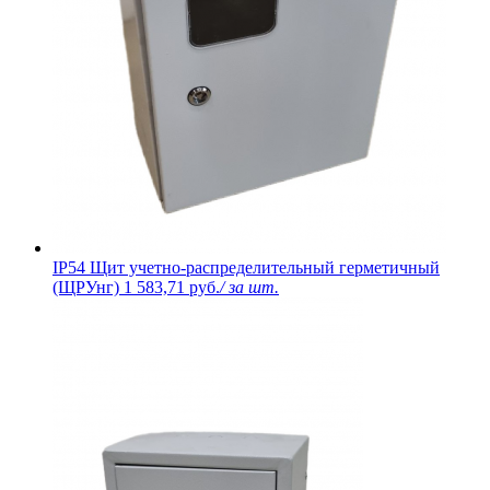
IP54 Щит учетно-распределительный герметичный
(ЩРУнг)
1 583,71 руб.
/ за шт.