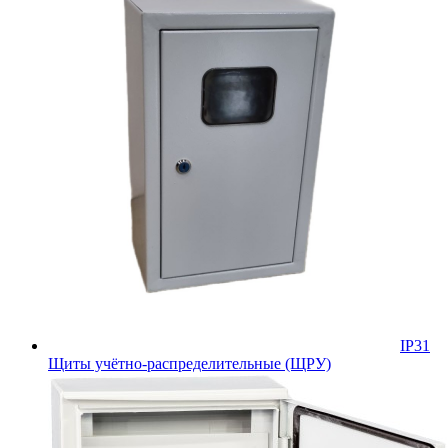
IP31
Щиты учётно-распределительные (ЩРУ)