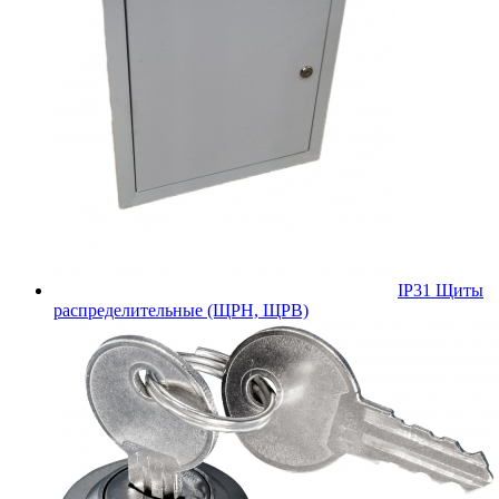
IP31 Щиты
распределительные (ЩРН, ЩРВ)