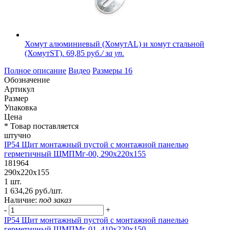
Хомут алюминиевый (ХомутAL) и хомут стальной
(ХомутST).
69,85 руб.
/ за уп.
Полное описание
Видео
Размеры
16
Обозначение
Артикул
Размер
Упаковка
Цена
* Товар поставляется
штучно
IP54 Щит монтажный пустой с монтажной панелью
герметичный ЩМПМг-00, 290х220х155
181964
290х220х155
1 шт.
1 634,26 руб./шт.
Наличие:
под заказ
-
+
IP54 Щит монтажный пустой с монтажной панелью
герметичный ЩМПМг-01, 410х220х150