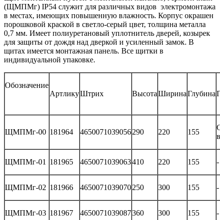
(ЩМПМг) IP54 служит для различных видов электромонтажа
в местах, имеющих повышенную влажность. Корпус окрашен
порошковой краской в светло-серый цвет, толщина металла
0,7 мм. Имеет полиуретановый уплотнитель дверей, козырек
для защиты от дождя над дверкой и усиленный замок. В
щитах имеется монтажная панель. Все щитки в
индивидуальной упаковке.
Обозначение
Артлику
Штрих
Высота
Ширина
Глубина
ЩМПМг-00
181964
4650071039056
290
220
155
ЩМПМг-01
181965
4650071039063
410
220
155
-
ЩМПМг-02
181966
4650071039070
250
300
155
-
ЩМПМг-03
181967
4650071039087
360
300
155
-