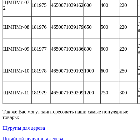
ЩМПМг-07-
181975
4650071039162
600
400
220
-
2
ЩМПМг-08
181976
4650071039179
650
500
220
ЩМПМг-09
181977
4650071039186
800
600
220
ЩМПМг-10
181978
4650071039193
1000
600
250
ЩМПМг-11
181979
4650071039209
1200
750
300
Так же Вас могут заинтересовать наши самые популярные
товары:
Шурупы для дерева
Потайной шуруп для дерева