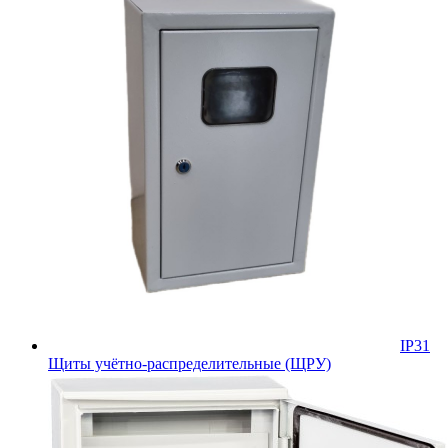
IP31
Щиты учётно-распределительные (ЩРУ)