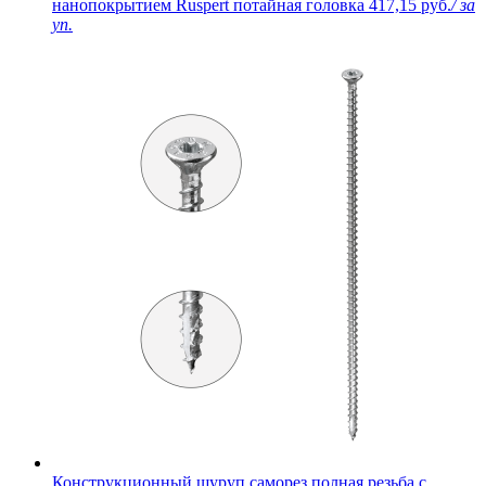
нанопокрытием Ruspert потайная головка
417,15 руб.
/ за
уп.
Конструкционный шуруп саморез полная резьба с