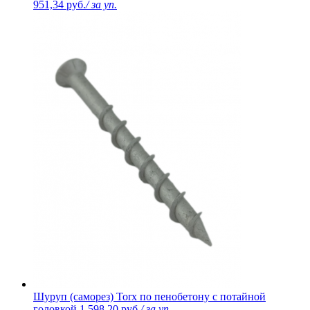
951,34 руб.
/ за уп.
Шуруп (саморез) Torx по пенобетону с потайной
головкой
1 598,20 руб.
/ за уп.