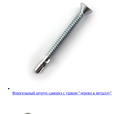
Флюгельный шуруп саморез с ушком "дерево к металлу"