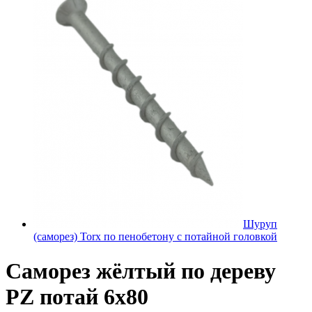
Шуруп
(саморез) Torx по пенобетону с потайной головкой
Саморез жёлтый по дереву
PZ потай 6х80