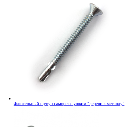
Флюгельный шуруп саморез с ушком "дерево к металлу"