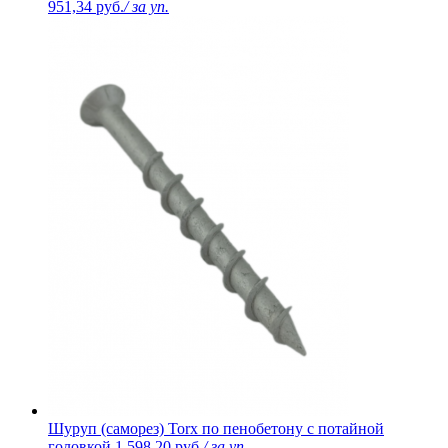
951,34 руб.
/ за уп.
Шуруп (саморез) Torx по пенобетону с потайной
головкой
1 598,20 руб.
/ за уп.