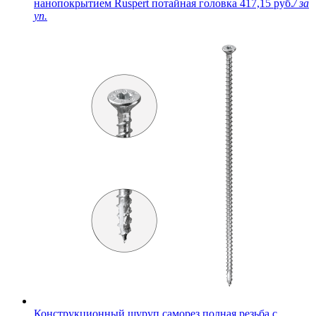
нанопокрытием Ruspert потайная головка
417,15 руб.
/ за
уп.
Конструкционный шуруп саморез полная резьба с