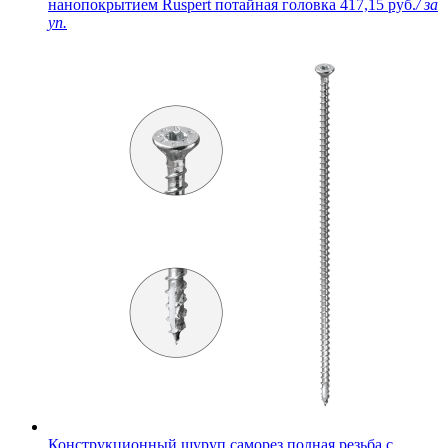
нанопокрытием Ruspert потайная головка
417,15 руб.
/ за
уп.
Конструкционный шуруп саморез полная резьба с