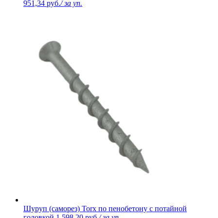
951,34 руб.
/ за уп.
Шуруп (саморез) Torx по пенобетону с потайной
головкой
1 598,20 руб.
/ за уп.