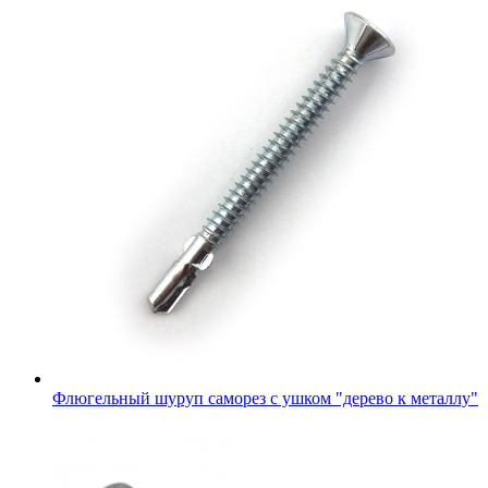
Флюгельный шуруп саморез с ушком "дерево к металлу"