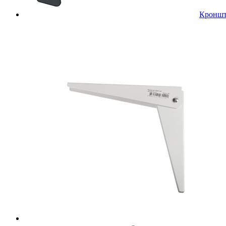
Кроншт