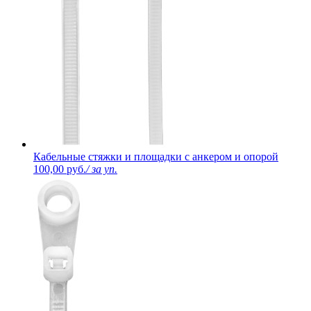
Кабельные стяжки и площадки с анкером и опорой
100,00 руб.
/ за уп.