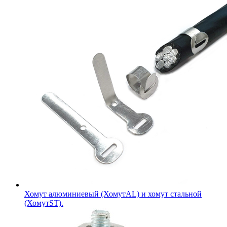
Хомут алюминиевый (ХомутAL) и хомут стальной
(ХомутST).