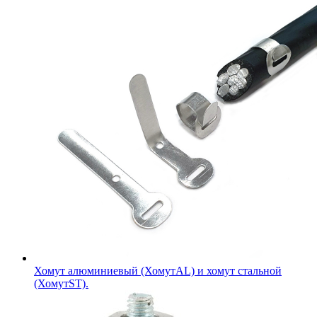
Хомут алюминиевый (ХомутAL) и хомут стальной
(ХомутST).