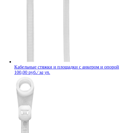
Кабельные стяжки и площадки с анкером и опорой
100,00 руб.
/ за уп.