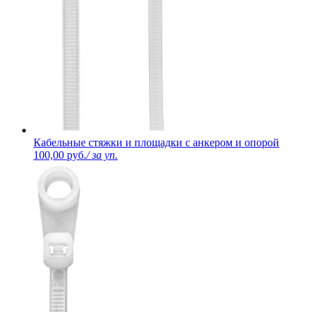
Кабельные стяжки и площадки с анкером и опорой
100,00 руб.
/ за уп.