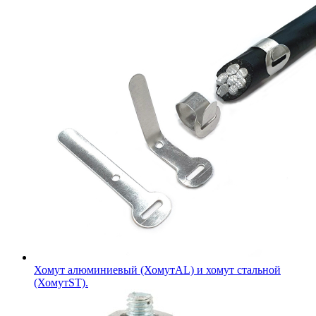
Хомут алюминиевый (ХомутAL) и хомут стальной
(ХомутST).