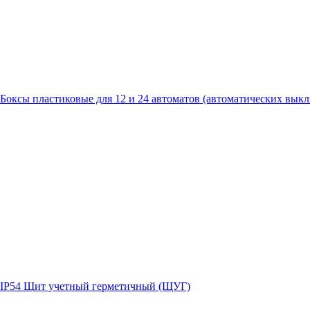
Боксы пластиковые для 12 и 24 автоматов (автоматических вык
IP54 Щит учетный герметичный (ЩУГ)