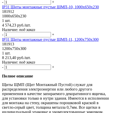
-
+
IP31 Щиты монтажные пустые ЩМП-10, 1000х650х230
181912
1000х650х230
1 шт.
4 574,23 руб./шт.
Наличие:
под заказ
-
+
IP31 Щиты монтажные пустые ЩМП-11, 1200х750х300
181913
1200х750х300
1 шт.
8 213,40 руб./шт.
Наличие:
под заказ
-
+
Полное описание
Щиты ЩМП (Щит Монтажный Пустой) служат для
распределения электроэнергии или любого другого
применения в качестве запираемого декоративного ящичка,
для установки только в нутри здания. Имеются в исполнении
для монтажа на стену, окрашены порошковой краской в
светло-серый цвет, толщина металла 0,7мм. Все щитки в
индивидуальной упаковке и укомплектованные замочком.