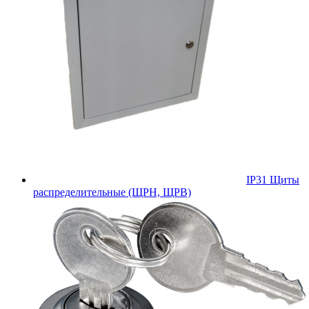
IP31 Щиты
распределительные (ЩРН, ЩРВ)