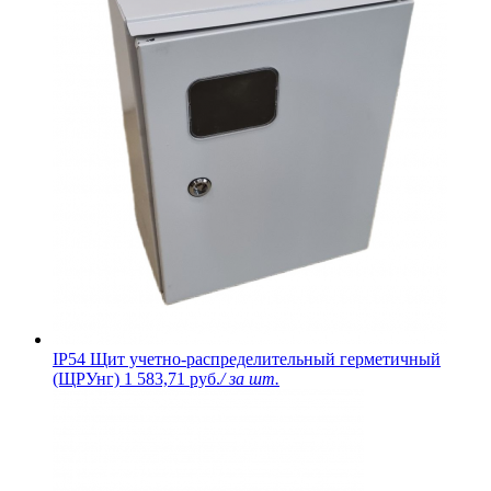
IP54 Щит учетно-распределительный герметичный
(ЩРУнг)
1 583,71 руб.
/ за шт.