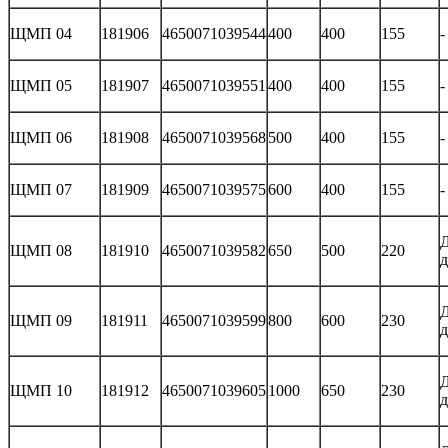
ЩМП 04
181906
4650071039544
400
400
155
-
ЩМП 05
181907
4650071039551
400
400
155
-
ЩМП 06
181908
4650071039568
500
400
155
-
ЩМП 07
181909
4650071039575
600
400
155
-
Д
ЩМП 08
181910
4650071039582
650
500
220
д
Д
ЩМП 09
181911
4650071039599
800
600
230
д
Д
ЩМП 10
181912
4650071039605
1000
650
230
д