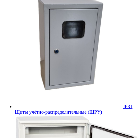
IP31
Щиты учётно-распределительные (ЩРУ)