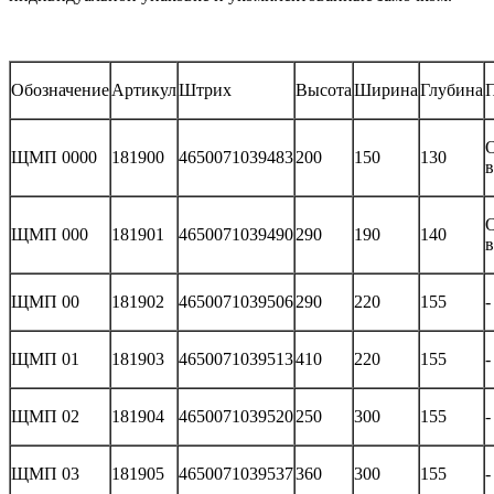
Обозначение
Артикул
Штрих
Высота
Ширина
Глубина
ЩМП 0000
181900
4650071039483
200
150
130
в
ЩМП 000
181901
4650071039490
290
190
140
в
ЩМП 00
181902
4650071039506
290
220
155
-
ЩМП 01
181903
4650071039513
410
220
155
-
ЩМП 02
181904
4650071039520
250
300
155
-
ЩМП 03
181905
4650071039537
360
300
155
-