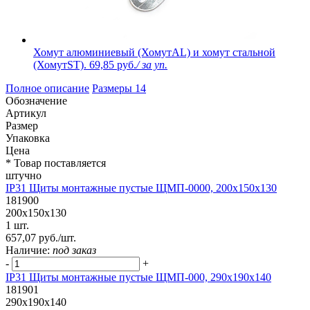
Хомут алюминиевый (ХомутAL) и хомут стальной
(ХомутST).
69,85 руб.
/ за уп.
Полное описание
Размеры
14
Обозначение
Артикул
Размер
Упаковка
Цена
* Товар поставляется
штучно
IP31 Щиты монтажные пустые ЩМП-0000, 200х150х130
181900
200х150х130
1 шт.
657,07 руб./шт.
Наличие:
под заказ
-
+
IP31 Щиты монтажные пустые ЩМП-000, 290х190х140
181901
290х190х140