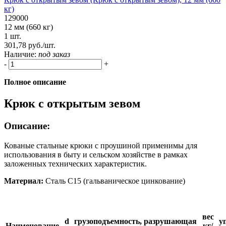
кг)
129000
12 мм (660 кг)
1 шт.
301,78 руб./шт.
Наличие:
под заказ
-
+
Полное описание
Крюк с открытым зевом
Описание:
Кованые стальные крюки с проушиной применимы для
использования в быту и сельском хозяйстве в рамках
заложенных технических характеристик.
Материал:
Сталь C15 (гальваническое цинкование)
вес
d
грузоподъемность,
разрушающая
у
Наименование
кг/