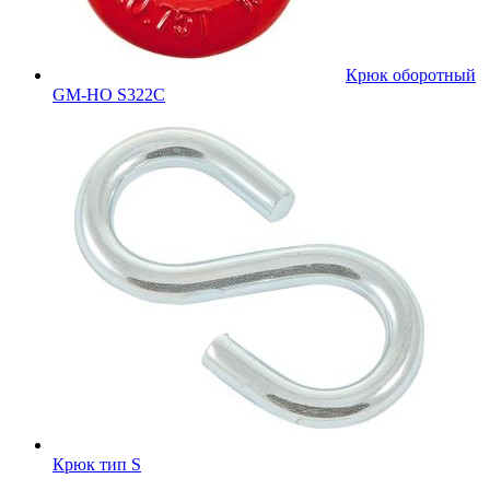
Крюк оборотный
GM-HO S322C
Крюк тип S