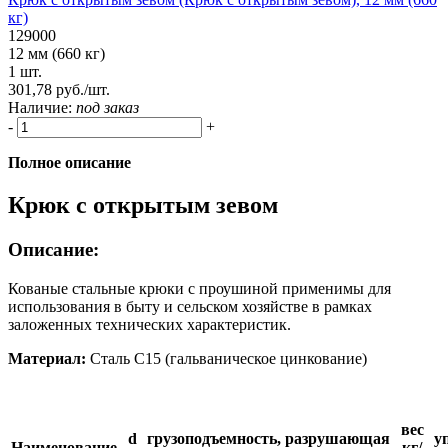
кг)
129000
12 мм (660 кг)
1 шт.
301,78 руб./шт.
Наличие:
под заказ
-
+
Полное описание
Крюк с открытым зевом
Описание:
Кованые стальные крюки с проушиной применимы для
использования в быту и сельском хозяйстве в рамках
заложенных технических характеристик.
Материал:
Сталь C15 (гальваническое цинкование)
вес
d
грузоподъемность,
разрушающая
у
Наименование
кг/