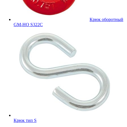
Крюк оборотный
GM-HO S322C
Крюк тип S