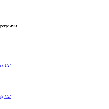
программы
), 1/2"
), 3/4"