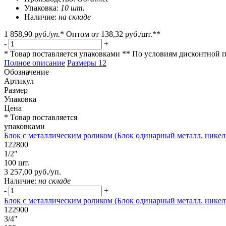
Упаковка:
10 шт.
Наличие:
на складе
1 858,90 руб.
/
уп.
*
Оптом от
138,32 руб.
/шт.**
-
+
* Товар поставляется упаковками
** По условиям
дисконтной 
Полное описание
Размеры
12
Обозначение
Артикул
Размер
Упаковка
Цена
* Товар поставляется
упаковками
Блок с металлическим роликом (Блок одинарный металл. никель
122800
1/2"
100 шт.
3 257,00 руб./уп.
Наличие:
на складе
-
+
Блок с металлическим роликом (Блок одинарный металл. никель
122900
3/4"