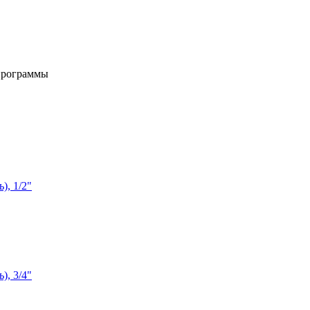
программы
), 1/2"
), 3/4"