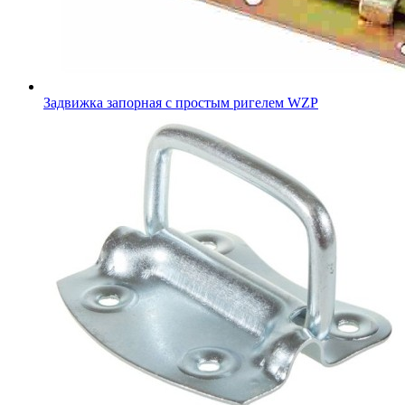
Задвижка запорная с простым ригелем WZP