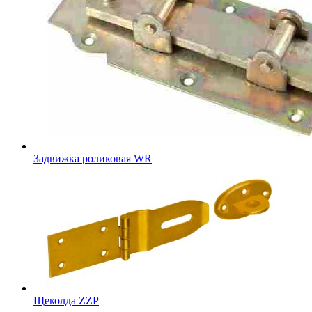
Задвижка роликовая WR
Щеколда ZZP