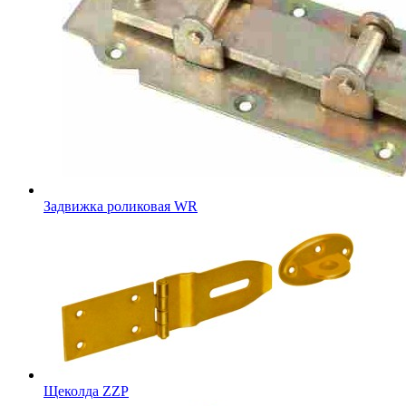
Задвижка роликовая WR
Щеколда ZZP