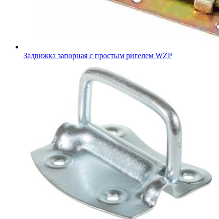
Задвижка запорная с простым ригелем WZP