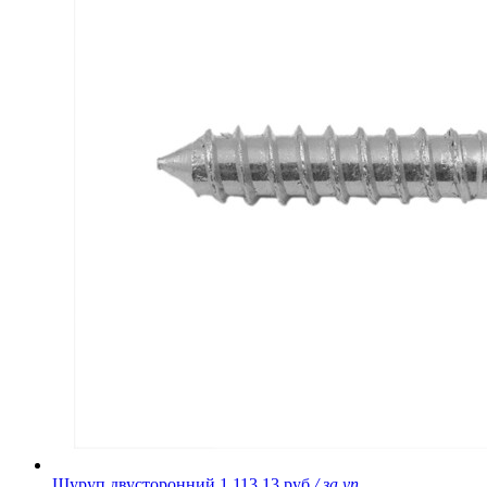
Шуруп двусторонний
1 113,13 руб.
/ за уп.