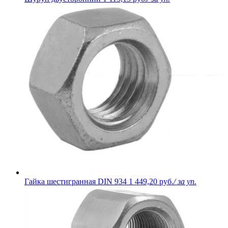
Гайка шестигранная DIN 934
1 449,20 руб.
/ за уп.