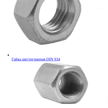
Гайка шестигранная DIN 934