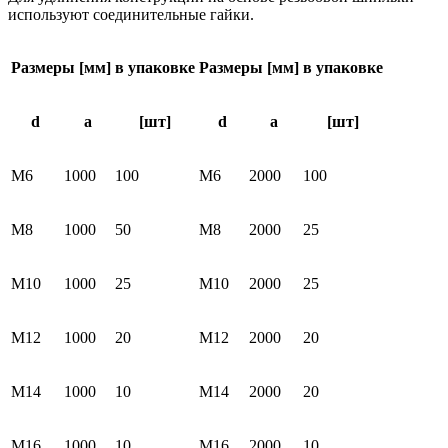
используют соединительные гайки.
Pазмеры [мм]
в упаковке
Размеры [мм]
в упаковке
d
а
[шт]
d
а
[шт]
М6
1000
100
М6
2000
100
М8
1000
50
М8
2000
25
М10
1000
25
М10
2000
25
М12
1000
20
М12
2000
20
М14
1000
10
М14
2000
20
М16
1000
10
М16
2000
10