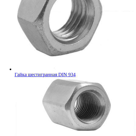
Гайка шестигранная DIN 934