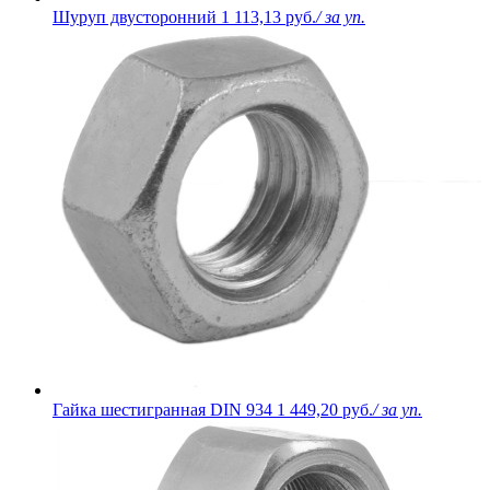
Шуруп двусторонний
1 113,13 руб.
/ за уп.
Гайка шестигранная DIN 934
1 449,20 руб.
/ за уп.