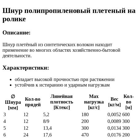
Шнур полипропиленовый плетеный на
ролике
Описание:
Шнур плетёный из синтетических волокон находит
применение во многих областях хозяйственно-бытовой
деятельности.
Характеристики:
обладает высокой прочностью при растяжении
устойчив к истиранию и ударным нагрузкам
Линейная
Max
Кол-
∅
Кол-во
Вес
плотность
нагрузка
во
Шнура
прядей
[кг/м]
[Ктекс]
[кг/с]
[м]
[мм]
3
12
5,2
180
0,0052
600
4
12
8/9
200
0,0089
300
5
12
13,4
300
0,0134
300
6
24
17,6
470
0,0176
200