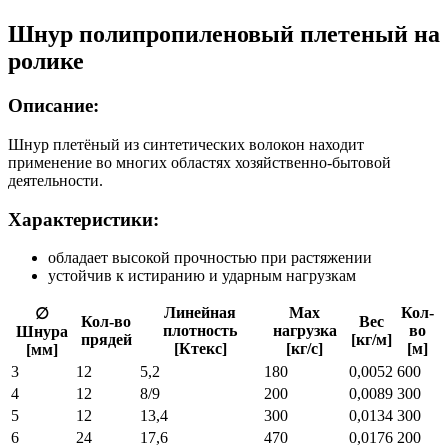
Шнур полипропиленовый плетеный на
ролике
Описание:
Шнур плетёный из синтетических волокон находит
применение во многих областях хозяйственно-бытовой
деятельности.
Характеристики:
обладает высокой прочностью при растяжении
устойчив к истиранию и ударным нагрузкам
Линейная
Max
Кол-
∅
Кол-во
Вес
плотность
нагрузка
во
Шнура
прядей
[кг/м]
[Ктекс]
[кг/с]
[м]
[мм]
3
12
5,2
180
0,0052
600
4
12
8/9
200
0,0089
300
5
12
13,4
300
0,0134
300
6
24
17,6
470
0,0176
200