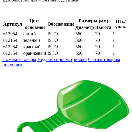
Цвет
Размеры (мм)
Шт./
Артикул
Обозначение
упак.
основной
Диаметр
Высота
612054
синий
ISTO
560
70
1
612154
зеленый
ISTO
560
70
1
612254
красный
ISTO
560
70
1
612354
оранжевый
ISTO
560
70
1
Похожие товары
Недавно просматривали
С этим товаром
покупают