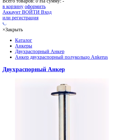
Всего товаров:
0
На сумму:
-
в корзину
оформить
Аккаунт
ВОЙТИ
Вход
или регистрация
×
Закрыть
Каталог
Анкеры
Двухраспорный Анкер
Анкер двухраспорный полукольцо Ankerus
Двухраспорный Анкер