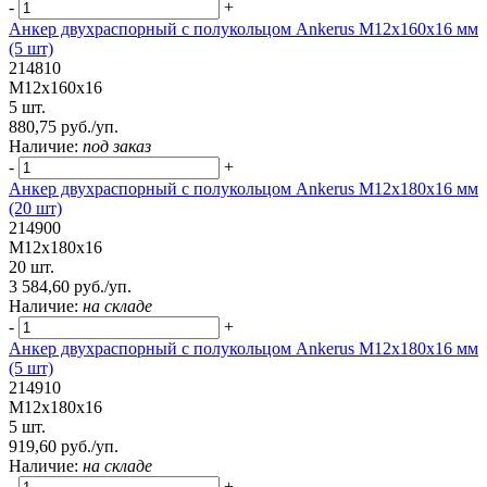
-
+
Анкер двухраспорный с полукольцом Ankerus М12х160х16 мм
(5 шт)
214810
М12х160х16
5 шт.
880,75 руб./уп.
Наличие:
под заказ
-
+
Анкер двухраспорный с полукольцом Ankerus М12х180х16 мм
(20 шт)
214900
М12х180х16
20 шт.
3 584,60 руб./уп.
Наличие:
на складе
-
+
Анкер двухраспорный с полукольцом Ankerus М12х180х16 мм
(5 шт)
214910
М12х180х16
5 шт.
919,60 руб./уп.
Наличие:
на складе
-
+