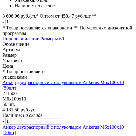
Упаковка:
6 шт.
Наличие:
на складе
3 696,96 руб.
/
уп.
*
Оптом от
458,47 руб.
/шт.**
-
+
* Товар поставляется упаковками
** По условиям
дисконтной
программы
Полное описание
Размеры
60
Обозначение
Артикул
Размер
Упаковка
Цена
* Товар поставляется
упаковками
Анкер двухраспорный с полукольцом Ankerus М6х100х10
(50шт)
211500
М6х100х10
50 шт.
4 181,50 руб./уп.
Наличие:
на складе
-
+
Анкер двухраспорный с полукольцом Ankerus М6х100х10
(10шт)