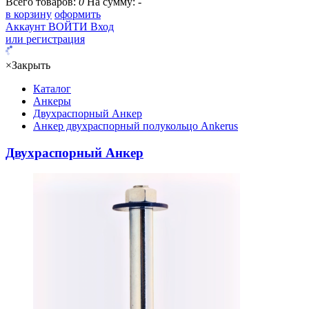
Всего товаров:
0
На сумму:
-
в корзину
оформить
Аккаунт
ВОЙТИ
Вход
или регистрация
×
Закрыть
Каталог
Анкеры
Двухраспорный Анкер
Анкер двухраспорный полукольцо Ankerus
Двухраспорный Анкер