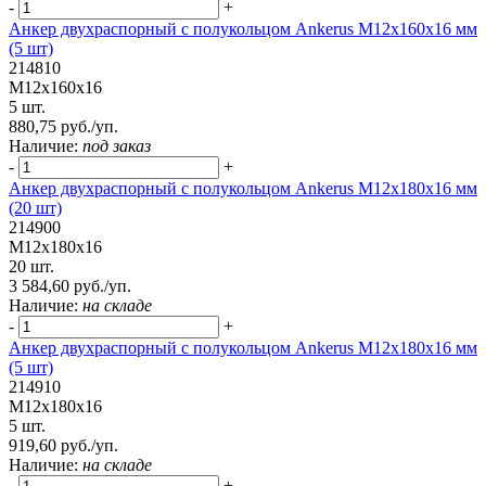
-
+
Анкер двухраспорный с полукольцом Ankerus М12х160х16 мм
(5 шт)
214810
М12х160х16
5 шт.
880,75 руб./уп.
Наличие:
под заказ
-
+
Анкер двухраспорный с полукольцом Ankerus М12х180х16 мм
(20 шт)
214900
М12х180х16
20 шт.
3 584,60 руб./уп.
Наличие:
на складе
-
+
Анкер двухраспорный с полукольцом Ankerus М12х180х16 мм
(5 шт)
214910
М12х180х16
5 шт.
919,60 руб./уп.
Наличие:
на складе
-
+