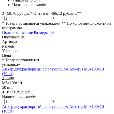
Упаковка:
6 шт.
Наличие:
на складе
3 758,76 руб.
/
уп.
*
Оптом от
466,12 руб.
/шт.**
-
+
* Товар поставляется упаковками
** По условиям
дисконтной
программы
Полное описание
Размеры
60
Обозначение
Артикул
Размер
Упаковка
Цена
* Товар поставляется
упаковками
Анкер двухраспорный с полукольцом Ankerus М6х100х10
(50шт)
211500
М6х100х10
50 шт.
4 181,50 руб./уп.
Наличие:
на складе
-
+
Анкер двухраспорный с полукольцом Ankerus М6х100х10
(10шт)