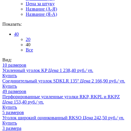
Цена за штуку
Название (A-Я)
Название (Я-А)
Показать:
40
20
40
Все
Вид:
10 размеров
Усиленный уголок KP
Цена
1 238,40 руб.
/ уп.
Купить
Соединительный уголок SDKLR 135°
Цена
2 166,90 руб.
/ уп.
Купить
49 размеров
Перфорированные усиленные уголки RKP, RKPL и RKPZ
Цена
153,40 руб.
/ уп.
Купить
5 размеров
Уголок широкий оцинкованный RKSО
Цена
242,50 руб.
/ уп.
Купить
3 размера