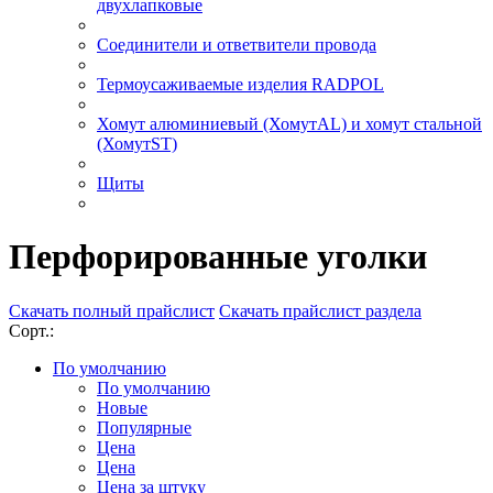
двухлапковые
Соединители и ответвители провода
Термоусаживаемые изделия RADPOL
Хомут алюминиевый (ХомутAL) и хомут стальной
(ХомутST)
Щиты
Перфорированные уголки
Скачать полный прайслист
Скачать прайслист раздела
Сорт.:
По умолчанию
По умолчанию
Новые
Популярные
Цена
Цена
Цена за штуку