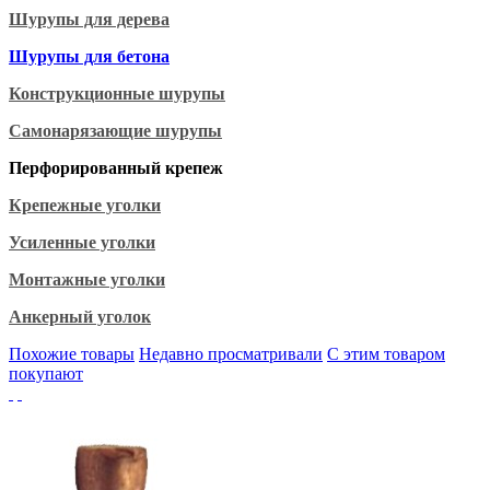
Шурупы для дерева
Шурупы для бетона
Конструкционные шурупы
Самонарязающие шурупы
Перфорированный крепеж
Крепежные уголки
Усиленные уголки
Монтажные уголки
Анкерный уголок
Похожие товары
Недавно просматривали
С этим товаром
покупают