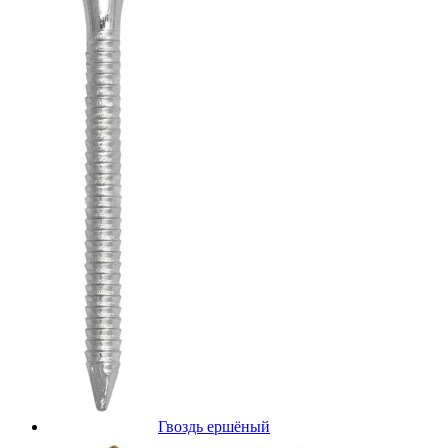
Гвоздь ершёный