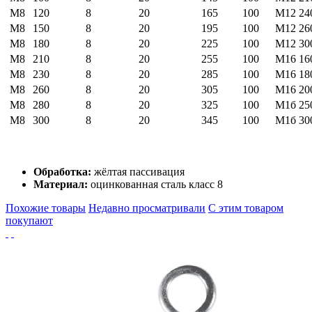
М8
120
8
20
165
100
М12
24
М8
150
8
20
195
100
М12
26
М8
180
8
20
225
100
М12
30
М8
210
8
20
255
100
М16
16
М8
230
8
20
285
100
М16
18
М8
260
8
20
305
100
М16
20
М8
280
8
20
325
100
М1б
25
М8
300
8
20
345
100
М1б
30
Обработка:
жёлтая пассивация
Материал:
оцинкованная сталь класс 8
Похожие товары
Недавно просматривали
С этим товаром
покупают