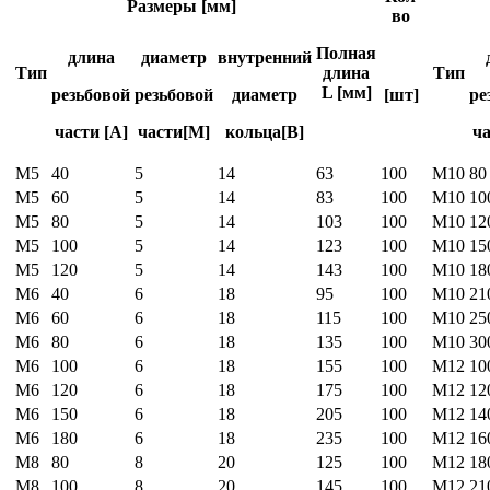
Размеры [мм]
во
Полная
длина
диаметр
внутренний
Тип
длина
Тип
L [мм]
резьбовой
резьбовой
диаметр
[шт]
ре
части [A]
части[M]
кольца[B]
ча
М5
40
5
14
63
100
M10
80
М5
60
5
14
83
100
M10
10
М5
80
5
14
103
100
M10
12
М5
100
5
14
123
100
M10
15
М5
120
5
14
143
100
M10
18
М6
40
6
18
95
100
M10
21
М6
60
6
18
115
100
M10
25
М6
80
6
18
135
100
M10
30
М6
100
6
18
155
100
М12
10
М6
120
6
18
175
100
М12
12
М6
150
6
18
205
100
М12
14
М6
180
6
18
235
100
М12
16
М8
80
8
20
125
100
М12
18
М8
100
8
20
145
100
М12
21