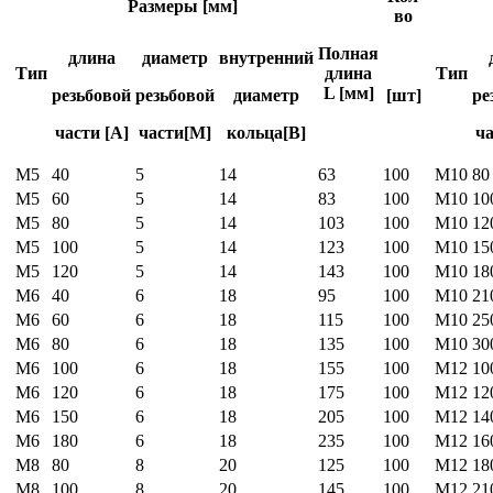
Размеры [мм]
во
Полная
длина
диаметр
внутренний
Тип
длина
Тип
L [мм]
резьбовой
резьбовой
диаметр
[шт]
ре
части [A]
части[M]
кольца[B]
ча
М5
40
5
14
63
100
M10
80
М5
60
5
14
83
100
M10
10
М5
80
5
14
103
100
M10
12
М5
100
5
14
123
100
M10
15
М5
120
5
14
143
100
M10
18
М6
40
6
18
95
100
M10
21
М6
60
6
18
115
100
M10
25
М6
80
6
18
135
100
M10
30
М6
100
6
18
155
100
М12
10
М6
120
6
18
175
100
М12
12
М6
150
6
18
205
100
М12
14
М6
180
6
18
235
100
М12
16
М8
80
8
20
125
100
М12
18
М8
100
8
20
145
100
М12
21