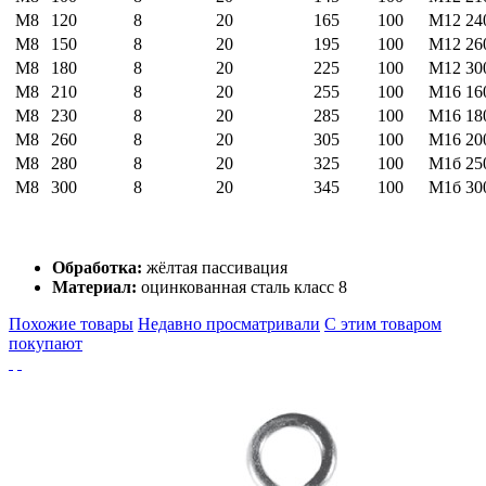
М8
120
8
20
165
100
М12
24
М8
150
8
20
195
100
М12
26
М8
180
8
20
225
100
М12
30
М8
210
8
20
255
100
М16
16
М8
230
8
20
285
100
М16
18
М8
260
8
20
305
100
М16
20
М8
280
8
20
325
100
М1б
25
М8
300
8
20
345
100
М1б
30
Обработка:
жёлтая пассивация
Материал:
оцинкованная сталь класс 8
Похожие товары
Недавно просматривали
С этим товаром
покупают