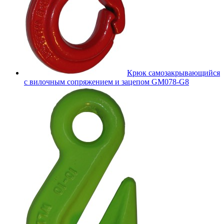
Крюк самозакрывающийся
с вилочным сопряжением и зацепом GM078-G8