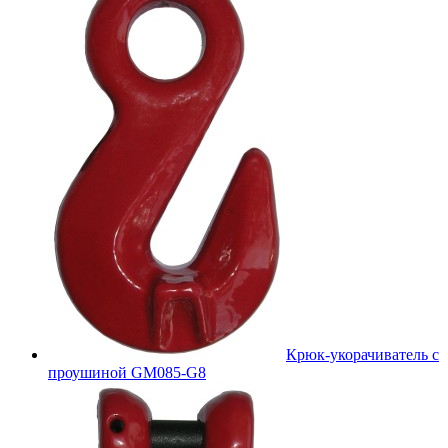
Крюк-укорачиватель с
проушиной GM085-G8