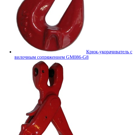
Крюк-укорачиватель с
вилочным сопряжением GM086-G8