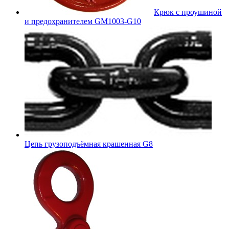
Крюк с проушиной
и предохранителем GM1003-G10
Цепь грузоподъёмная крашенная G8