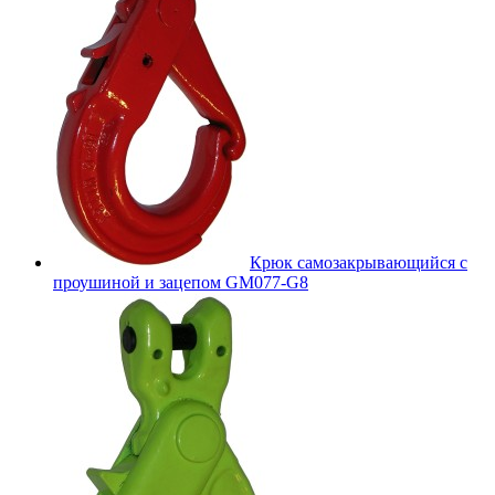
Крюк самозакрывающийся с
проушиной и зацепом GM077-G8