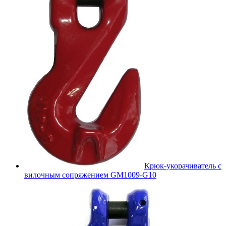
Крюк-укорачиватель с
вилочным сопряжением GM1009-G10