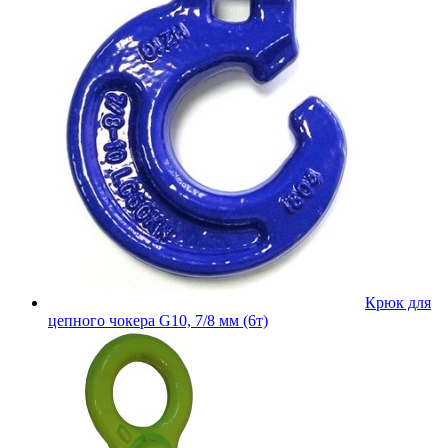
Крюк для
цепного чокера G10, 7/8 мм (6т)