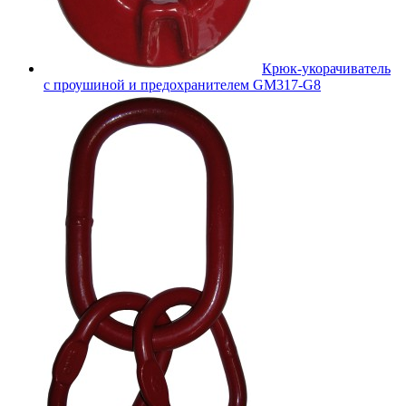
Крюк-укорачиватель
с проушиной и предохранителем GM317-G8