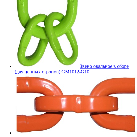
Звено овальное в сборе
(для цепных стропов) GM1012-G10