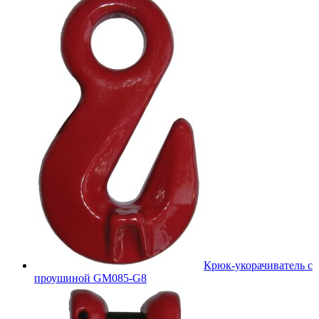
Крюк-укорачиватель с
проушиной GM085-G8