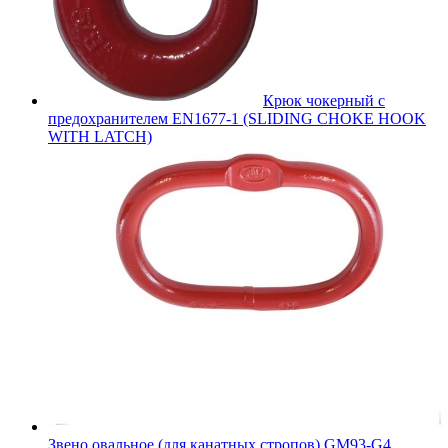
Крюк чокерный с
предохранителем EN1677-1 (SLIDING CHOKE HOOK
WITH LATCH)
Звено овальное (для канатных стропов) GM93-G4