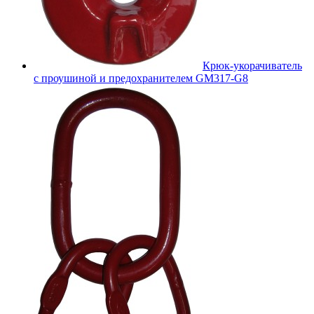
Крюк-укорачиватель
с проушиной и предохранителем GM317-G8