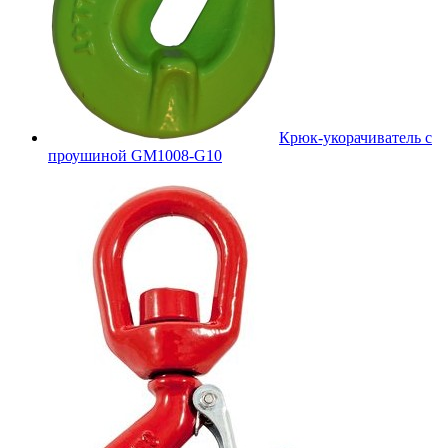
Крюк-укорачиватель с
проушиной GM1008-G10