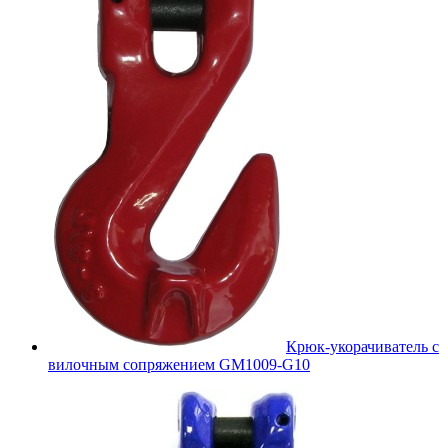
Крюк-укорачиватель с
вилочным сопряжением GM1009-G10