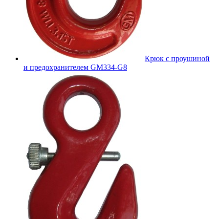
Крюк с проушиной
и предохранителем GM334-G8