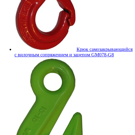
Крюк самозакрывающийся
с вилочным сопряжением и зацепом GM078-G8