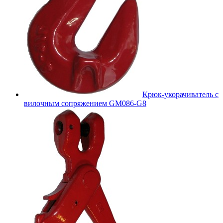
Крюк-укорачиватель с
вилочным сопряжением GM086-G8