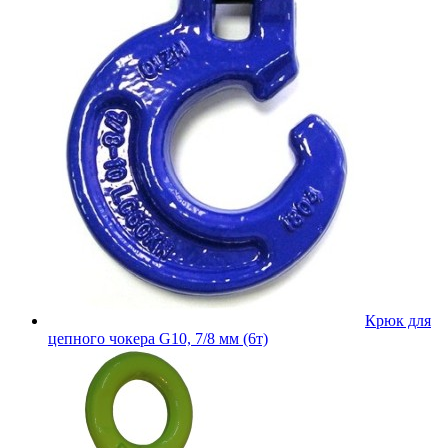
Крюк для
цепного чокера G10, 7/8 мм (6т)