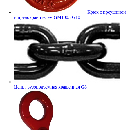
Крюк с проушиной
и предохранителем GM1003-G10
Цепь грузоподъёмная крашенная G8