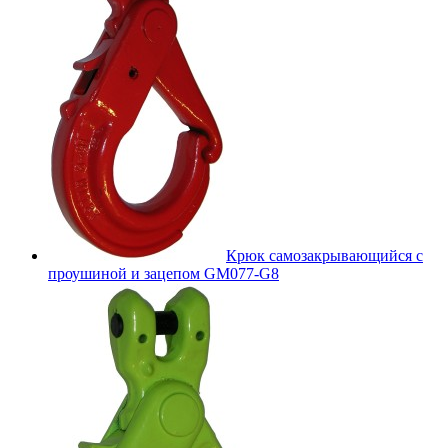
Крюк самозакрывающийся с
проушиной и зацепом GM077-G8