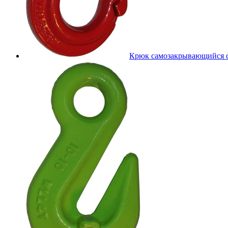
Крюк самозакрывающийся 