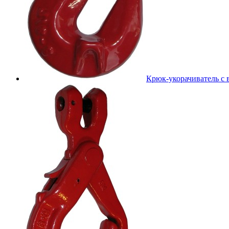
Крюк-укорачиватель с