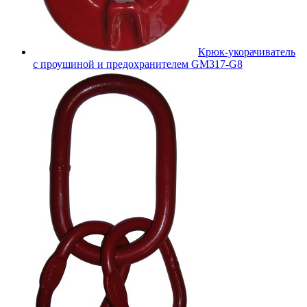
Крюк-укорачиватель
с проушиной и предохранителем GM317-G8