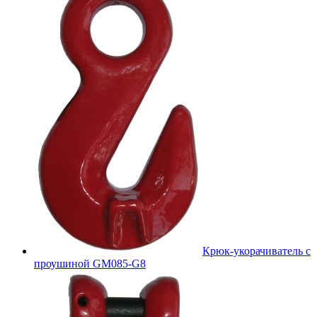
Крюк-укорачиватель с
проушиной GM085-G8