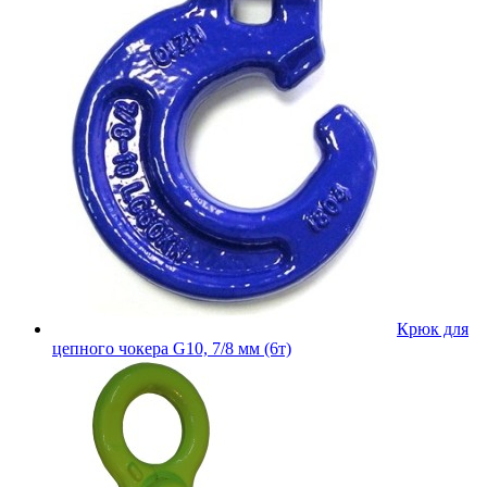
Крюк для
цепного чокера G10, 7/8 мм (6т)