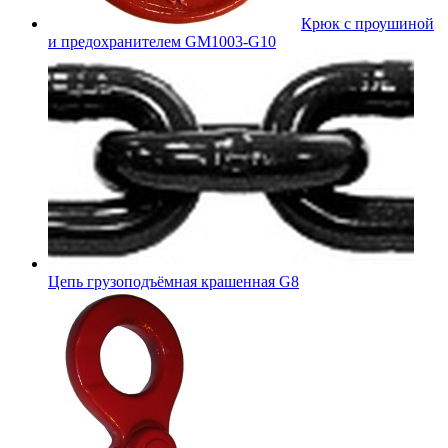
Крюк с проушиной
и предохранителем GM1003-G10
Цепь грузоподъёмная крашенная G8