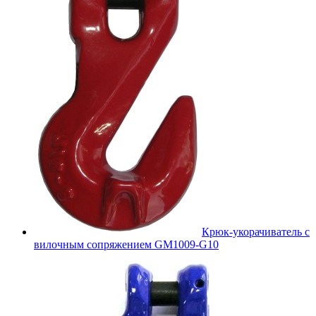
Крюк-укорачиватель с
вилочным сопряжением GM1009-G10