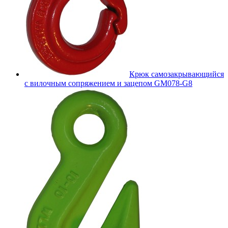
Крюк самозакрывающийся
с вилочным сопряжением и зацепом GM078-G8