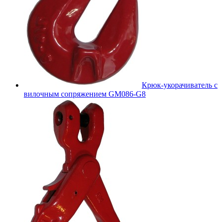
Крюк-укорачиватель с
вилочным сопряжением GM086-G8