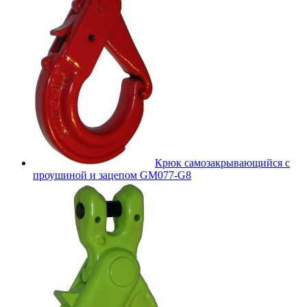
Крюк самозакрывающийся с
проушиной и зацепом GM077-G8