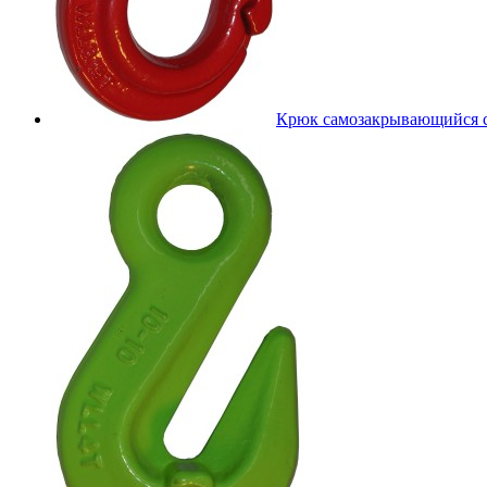
Крюк самозакрывающийся 