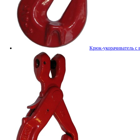
Крюк-укорачиватель с