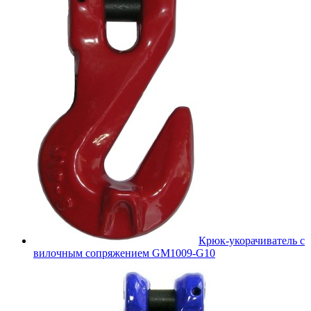
Крюк-укорачиватель с
вилочным сопряжением GM1009-G10