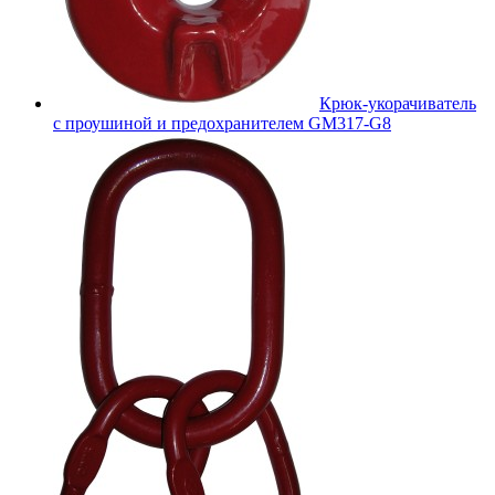
Крюк-укорачиватель
с проушиной и предохранителем GM317-G8