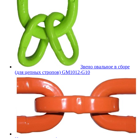
Звено овальное в сборе
(для цепных стропов) GM1012-G10