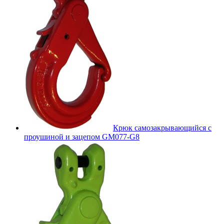
Крюк самозакрывающийся с
проушиной и зацепом GM077-G8