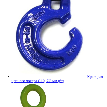
Крюк для
цепного чокера G10, 7/8 мм (6т)