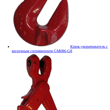
Крюк-укорачиватель с
вилочным сопряжением GM086-G8