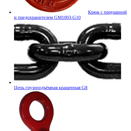
Крюк с проушиной
и предохранителем GM1003-G10
Цепь грузоподъёмная крашенная G8