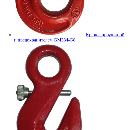
Крюк с проушиной
и предохранителем GM334-G8