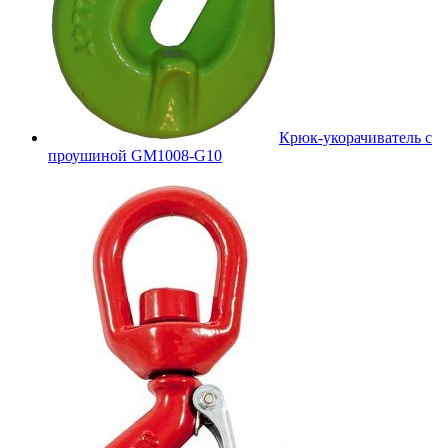
Крюк-укорачиватель с
проушиной GM1008-G10