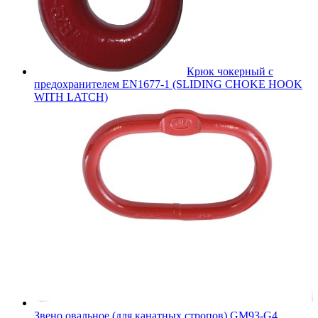
Крюк чокерный с
предохранителем EN1677-1 (SLIDING CHOKE HOOK
WITH LATCH)
Звено овальное (для канатных стропов) GM93-G4