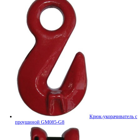
Крюк-укорачиватель с
проушиной GM085-G8