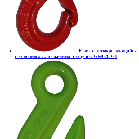
Крюк самозакрывающийся
с вилочным сопряжением и зацепом GM078-G8