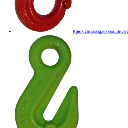
Крюк самозакрывающийся 