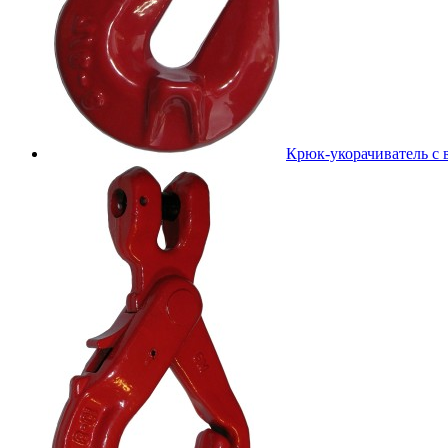
Крюк-укорачиватель с