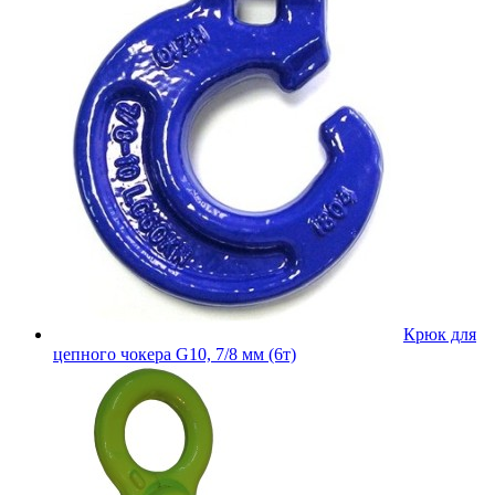
Крюк для
цепного чокера G10, 7/8 мм (6т)