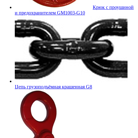
Крюк с проушиной
и предохранителем GM1003-G10
Цепь грузоподъёмная крашенная G8