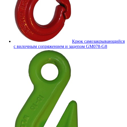
Крюк самозакрывающийся
с вилочным сопряжением и зацепом GM078-G8