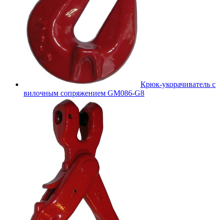
Крюк-укорачиватель с
вилочным сопряжением GM086-G8