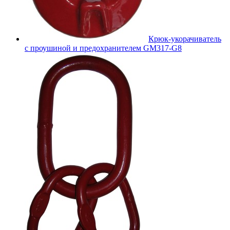
Крюк-укорачиватель
с проушиной и предохранителем GM317-G8