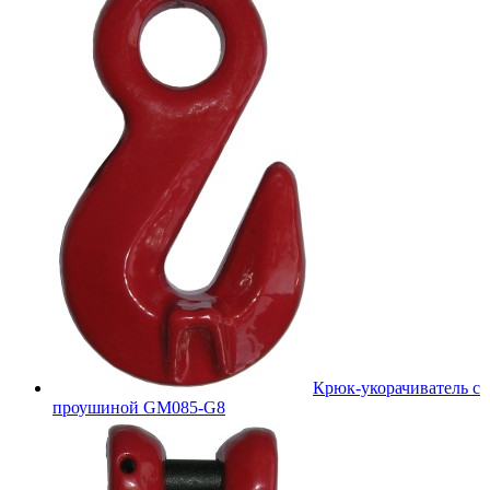
Крюк-укорачиватель с
проушиной GM085-G8