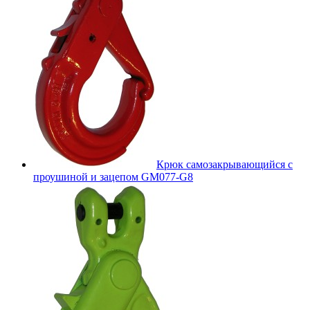
Крюк самозакрывающийся с
проушиной и зацепом GM077-G8