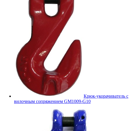
Крюк-укорачиватель с
вилочным сопряжением GM1009-G10