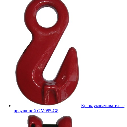
Крюк-укорачиватель с
проушиной GM085-G8