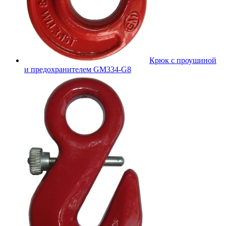
Крюк с проушиной
и предохранителем GM334-G8