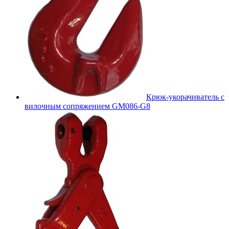
Крюк-укорачиватель с
вилочным сопряжением GM086-G8