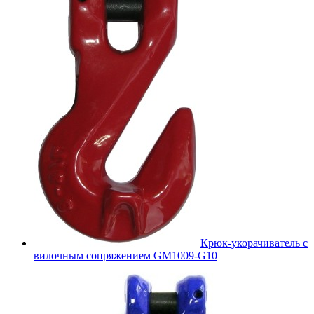
Крюк-укорачиватель с
вилочным сопряжением GM1009-G10