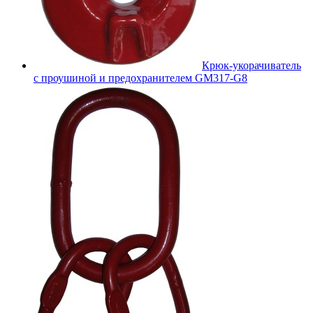
Крюк-укорачиватель
с проушиной и предохранителем GM317-G8