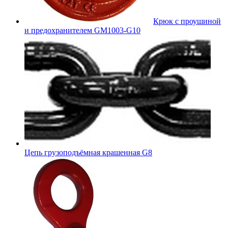
Крюк с проушиной
и предохранителем GM1003-G10
Цепь грузоподъёмная крашенная G8