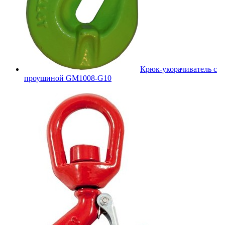
Крюк-укорачиватель с
проушиной GM1008-G10