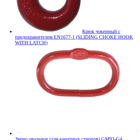
Крюк чокерный с
предохранителем EN1677-1 (SLIDING CHOKE HOOK
WITH LATCH)
Звено овальное (для канатных стропов) GM93-G4