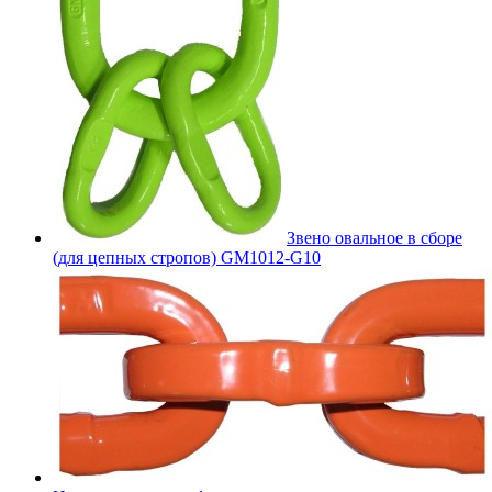
Звено овальное в сборе
(для цепных стропов) GM1012-G10