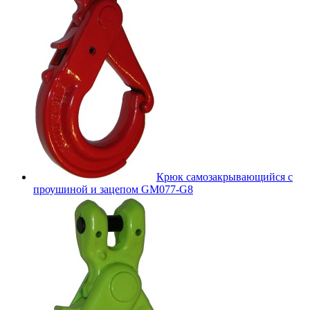
Крюк самозакрывающийся с
проушиной и зацепом GM077-G8