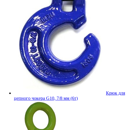
Крюк для
цепного чокера G10, 7/8 мм (6т)