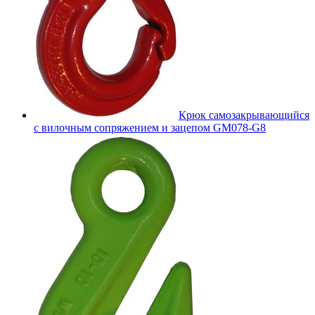
Крюк самозакрывающийся
с вилочным сопряжением и зацепом GM078-G8