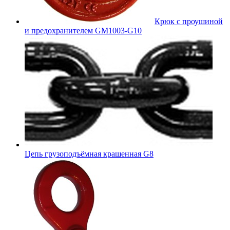
Крюк с проушиной
и предохранителем GM1003-G10
Цепь грузоподъёмная крашенная G8