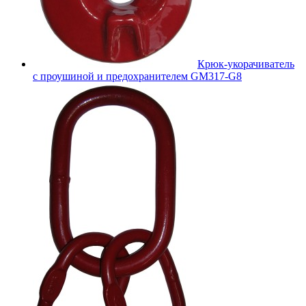
Крюк-укорачиватель
с проушиной и предохранителем GM317-G8