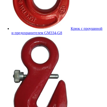
Крюк с проушиной
и предохранителем GM334-G8