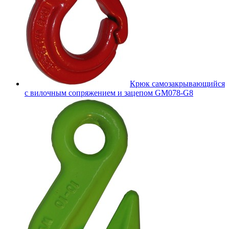
Крюк самозакрывающийся
с вилочным сопряжением и зацепом GM078-G8