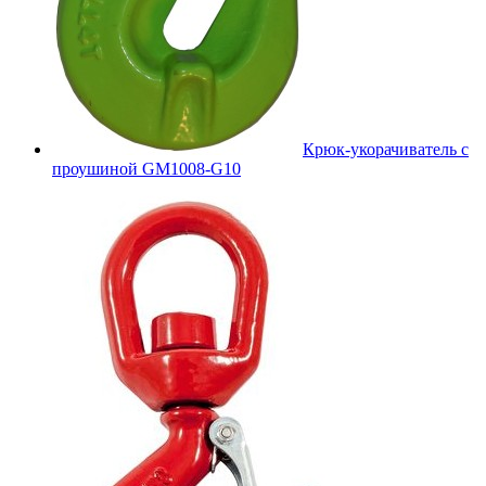
Крюк-укорачиватель с
проушиной GM1008-G10