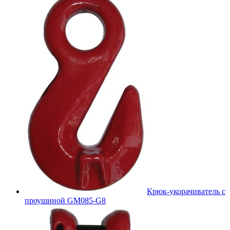
Крюк-укорачиватель с
проушиной GM085-G8