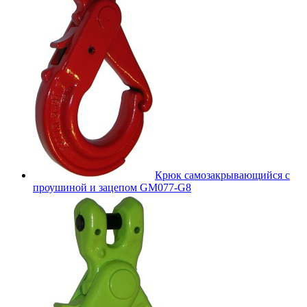
Крюк самозакрывающийся с
проушиной и зацепом GM077-G8