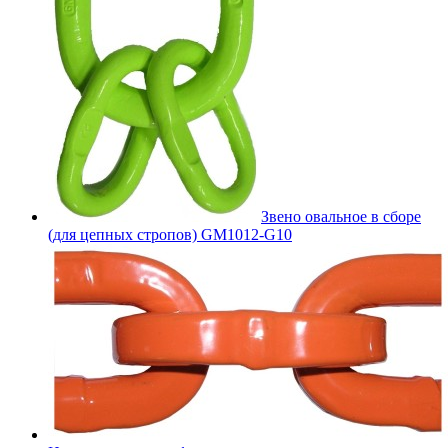
Звено овальное в сборе
(для цепных стропов) GM1012-G10