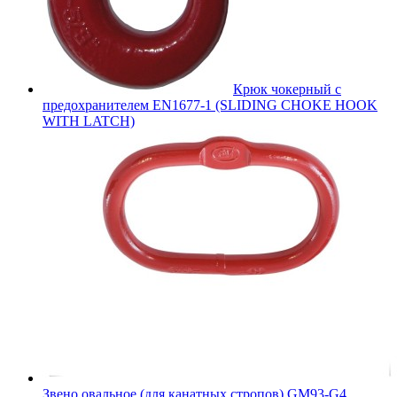
Крюк чокерный с
предохранителем EN1677-1 (SLIDING CHOKE HOOK
WITH LATCH)
Звено овальное (для канатных стропов) GM93-G4