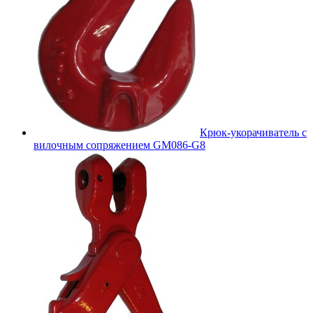
Крюк-укорачиватель с
вилочным сопряжением GM086-G8