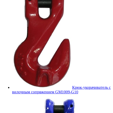
Крюк-укорачиватель с
вилочным сопряжением GM1009-G10