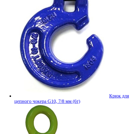
Крюк для
цепного чокера G10, 7/8 мм (6т)