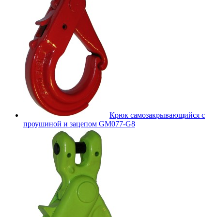
Крюк самозакрывающийся с
проушиной и зацепом GM077-G8