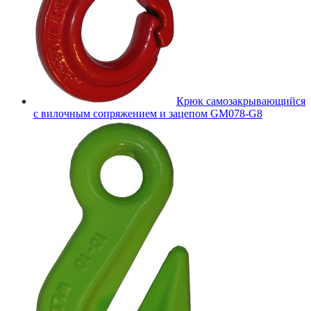
Крюк самозакрывающийся
с вилочным сопряжением и зацепом GM078-G8