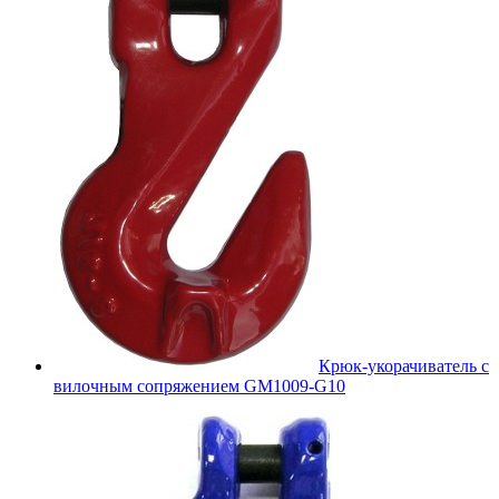
Крюк-укорачиватель с
вилочным сопряжением GM1009-G10