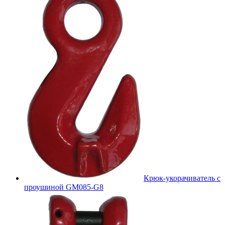
Крюк-укорачиватель с
проушиной GM085-G8