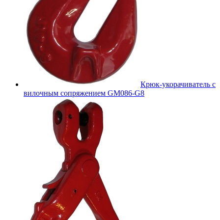
Крюк-укорачиватель с
вилочным сопряжением GM086-G8