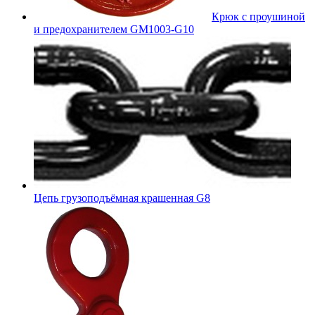
Крюк с проушиной
и предохранителем GM1003-G10
Цепь грузоподъёмная крашенная G8