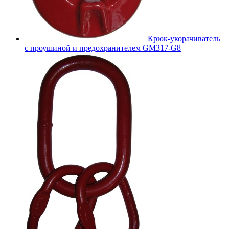
Крюк-укорачиватель
с проушиной и предохранителем GM317-G8