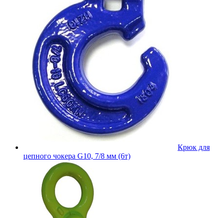
Крюк для
цепного чокера G10, 7/8 мм (6т)