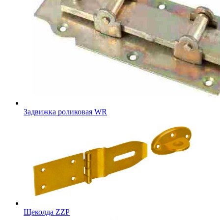
Задвижка роликовая WR
Щеколда ZZP