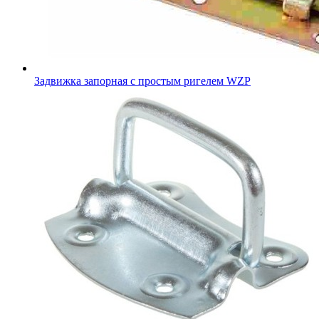
Задвижка запорная с простым ригелем WZP