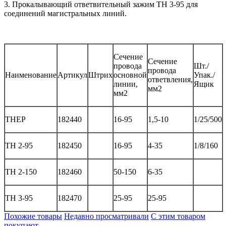
3. Прокалывающий ответвительный зажим ТН 3-95 для
соединений магистральных линий.
Сечение
Сечение
провода
Шт./
провода
Наименование
Артикул
Штрих
основной
Упак./
ответвления,
линии,
Ящик
мм2
мм2
THEP
182440
16-95
1,5-10
1/25/500
TH 2-95
182450
16-95
4-35
1/8/160
TH 2-150
182460
50-150
6-35
TH 3-95
182470
25-95
25-95
Похожие товары
Недавно просматривали
С этим товаром
покупают