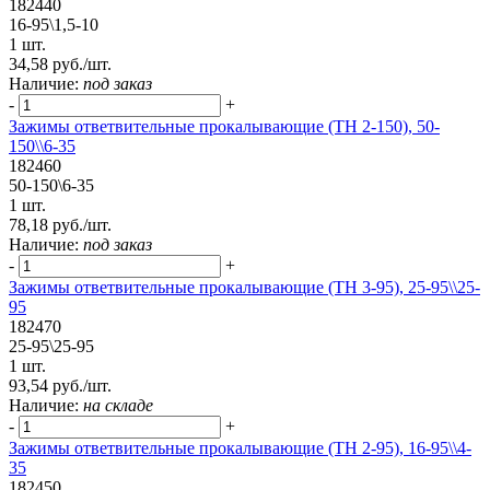
182440
16-95\1,5-10
1 шт.
34,58 руб./шт.
Наличие:
под заказ
-
+
Зажимы ответвительные прокалывающие (ТН 2-150), 50-
150\\6-35
182460
50-150\6-35
1 шт.
78,18 руб./шт.
Наличие:
под заказ
-
+
Зажимы ответвительные прокалывающие (ТН 3-95), 25-95\\25-
95
182470
25-95\25-95
1 шт.
93,54 руб./шт.
Наличие:
на складе
-
+
Зажимы ответвительные прокалывающие (ТН 2-95), 16-95\\4-
35
182450