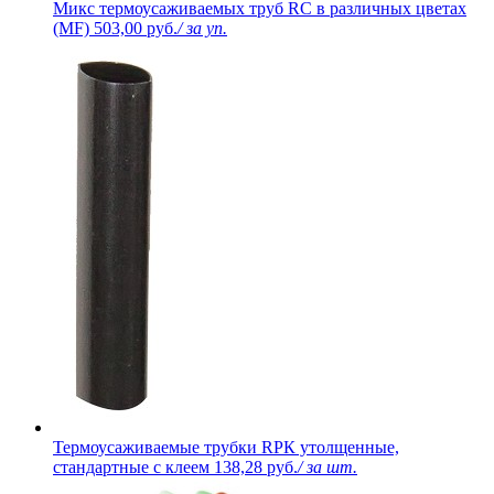
Микс термоусаживаемых труб RC в различных цветах
(MF)
503,00 руб.
/ за уп.
Термоусаживаемые трубки RPК утолщенные,
стандартные с клеем
138,28 руб.
/ за шт.