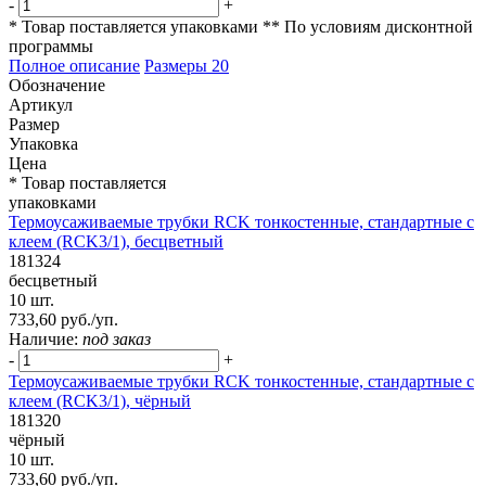
-
+
* Товар поставляется упаковками
** По условиям
дисконтной
программы
Полное описание
Размеры
20
Обозначение
Артикул
Размер
Упаковка
Цена
* Товар поставляется
упаковками
Термоусаживаемые трубки RCK тонкостенные, стандартные с
клеем (RCK3/1), бесцветный
181324
бесцветный
10 шт.
733,60 руб./уп.
Наличие:
под заказ
-
+
Термоусаживаемые трубки RCK тонкостенные, стандартные с
клеем (RCK3/1), чёрный
181320
чёрный
10 шт.
733,60 руб./уп.