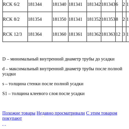
RCK 6/2
181344
181340
181341
181342
181343
6
2
1
RCK 8/2
181354
181350
181341
181352
181353
8
2
1
RCK 12/3
181364
181360
181361
181362
181363
12
3
1
D – минимальный внутренний диаметр трубы до усадки
d – максимальный внутренний диаметр трубы после полной
усадки
s – толщина стенки после полной усадки
S1 – толщина клеевого слоя после усадки
Похожие товары
Недавно просматривали
С этим товаром
покупают