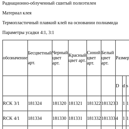
Радиационно-облученный сшитый полиэтилен
Материал клея
Термопластичный плавкий клей на основании полиамида
Параметры усадки 4:1, 3:1
Черный
Синий
Белый
Бесцветный
Красный
обозначение
цвет
цвет
цвет
Разме
цвет арт.
арт.
арт.
арт.
арт.
D
d
s
RCK 3/1
181324
181320
181321
181322
181323
3
1
1
RCK 4/1
181334
181330
181331
181332
181333
4
1
1