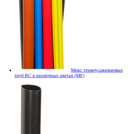
Микс термоусаживаемых
труб RC в различных цветах (MF)