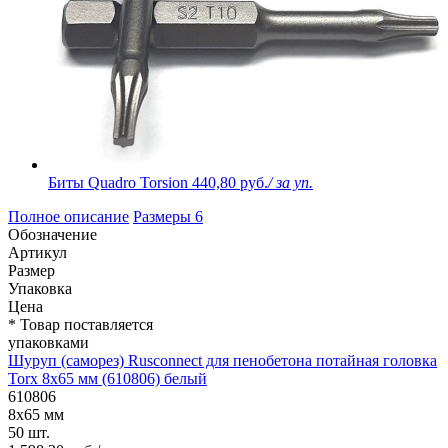
Биты Quadro Torsion
440,80 руб.
/ за уп.
Полное описание
Размеры
6
Обозначение
Артикул
Размер
Упаковка
Цена
* Товар поставляется
упаковками
Шуруп (саморез) Rusconnect для пенобетона потайная головка
Torx 8х65 мм (610806) белый
610806
8х65 мм
50 шт.