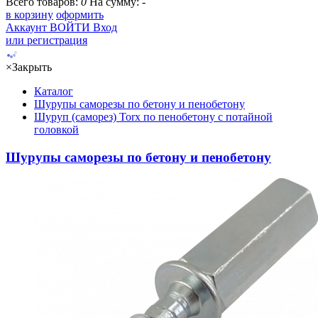
Всего товаров:
0
На сумму:
-
в корзину
оформить
Аккаунт
ВОЙТИ
Вход
или регистрация
×
Закрыть
Каталог
Шурупы саморезы по бетону и пенобетону
Шуруп (саморез) Torx по пенобетону с потайной
головкой
Шурупы саморезы по бетону и пенобетону