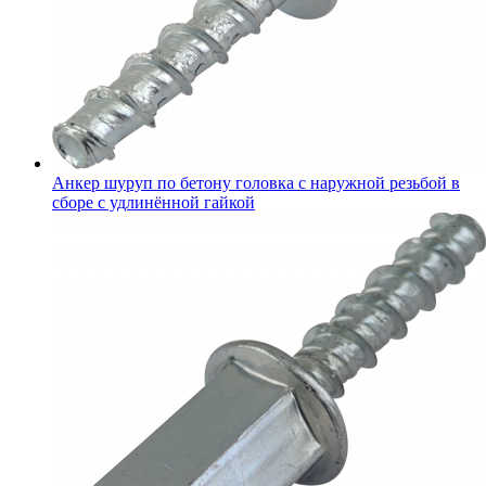
Анкер шуруп по бетону головка с наружной резьбой в
сборе с удлинённой гайкой