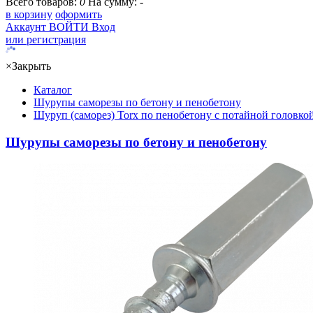
Всего товаров:
0
На сумму:
-
в корзину
оформить
Аккаунт
ВОЙТИ
Вход
или регистрация
×
Закрыть
Каталог
Шурупы саморезы по бетону и пенобетону
Шуруп (саморез) Torx по пенобетону с потайной головко
Шурупы саморезы по бетону и пенобетону