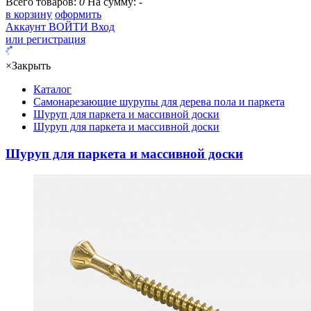
Всего товаров:
0
На сумму:
-
в корзину
оформить
Аккаунт
ВОЙТИ
Вход
или регистрация
×
Закрыть
Каталог
Самонарезающие шурупы для дерева пола и паркета
Шуруп для паркета и массивной доски
Шуруп для паркета и массивной доски
Шуруп для паркета и массивной доски