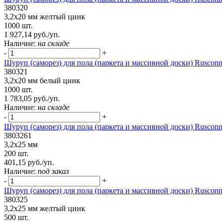
380320
3,2х20 мм желтый цинк
1000 шт.
1 927,14 руб./уп.
Наличие:
на складе
-
+
Шуруп (саморез) для пола (паркета и массивной доски) Rusconn
380321
3,2х20 мм белый цинк
1000 шт.
1 783,05 руб./уп.
Наличие:
на складе
-
+
Шуруп (саморез) для пола (паркета и массивной доски) Rusconn
3803261
3,2х25 мм
200 шт.
401,15 руб./уп.
Наличие:
под заказ
-
+
Шуруп (саморез) для пола (паркета и массивной доски) Rusconn
380325
3,2х25 мм желтый цинк
500 шт.