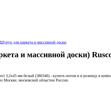
Шуруп для паркета и массивной доски
ркета и массивной доски) Rusc
ect 3,2х45 мм белый (380346) - купить оптом и в розницу в комп
а по Москве, московской областии России.