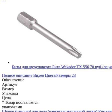
Биты для шуруповерта Бита Wekador TX
556,70 руб.
/ за уп
Полное описание
Видео
Цвета/Размеры
23
Обозначение
Артикул
Размер
Упаковка
Цена
* Товар поставляется
упаковками
Шуруп (саморез) для пола (паркета и массивной доски) Rusconn