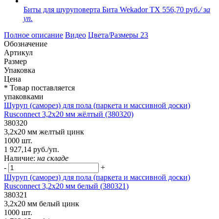
Биты для шуруповерта Бита Wekador TX
556,70 руб.
/ за
уп.
Полное описание
Видео
Цвета/Размеры
23
Обозначение
Артикул
Размер
Упаковка
Цена
* Товар поставляется
упаковками
Шуруп (саморез) для пола (паркета и массивной доски)
Rusconnect 3,2х20 мм жёлтый (380320)
380320
3,2х20 мм желтый цинк
1000 шт.
1 927,14 руб./уп.
Наличие:
на складе
-
+
Шуруп (саморез) для пола (паркета и массивной доски)
Rusconnect 3,2х20 мм белый (380321)
380321
3,2х20 мм белый цинк
1000 шт.