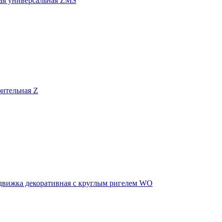
ая универсальная ZMS
оительная Z
движка декоративная с круглым ригелем WO