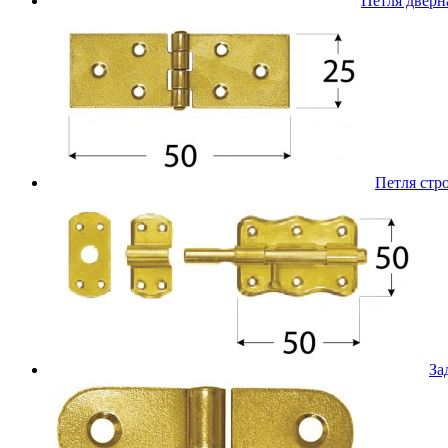
Петля дверн
Петля стр
За