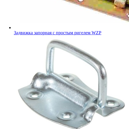
Задвижка запорная с простым ригелем WZP