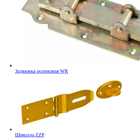
Задвижка роликовая WR
Щеколда ZZP