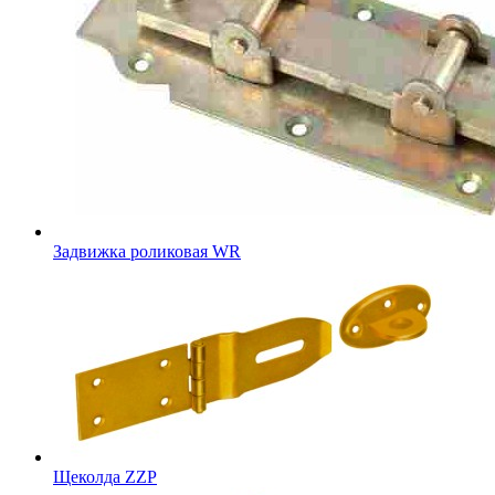
Задвижка роликовая WR
Щеколда ZZP