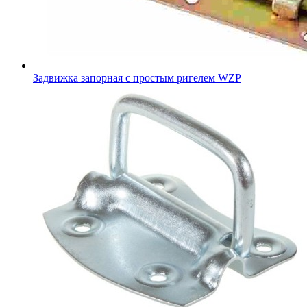
Задвижка запорная с простым ригелем WZP